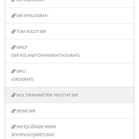
MR MYELOGRAFİ
TÜM VÜCUT MR
MRCP
(MR KOLANJİYOPANKREATİKOGRAFİ)
MRU
(ÜROGRAFİ)
MULTİPARAMETRİK PROSTAT MR
MEME MR
MR EŞLİĞİNDE MEME
BİYOPSİSİ/İŞARETLEME