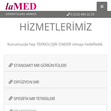
0 (232) 464 22 33
HIZMETLERIMIZ
Konumuzda hep TEKNOLOJİK ÖNDER olmayı hedefledik.
STANDART MR GÖRÜNTÜLERİ
DİFÜZYON MR
SPESİFİK MR TETKİKLERİ
MR ANJİOGRAFİ