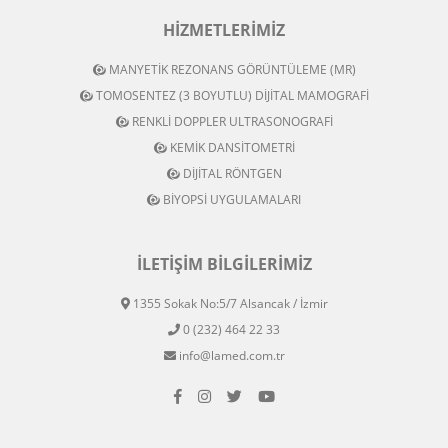
HIZMETLERIMIZ
MANYETİK REZONANS GÖRÜNTÜLEME (MR)
TOMOSENTEZ (3 BOYUTLU) DİJİTAL MAMOGRAFİ
RENKLİ DOPPLER ULTRASONOGRAFİ
KEMİK DANSİTOMETRİ
DİJİTAL RÖNTGEN
BİYOPSİ UYGULAMALARI
İLETIŞIM BILGILERIMIZ
1355 Sokak No:5/7 Alsancak / İzmir
0 (232) 464 22 33
info@lamed.com.tr