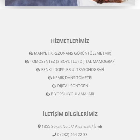
HIZMETLERIMIZ
MANYETİK REZONANS GÖRÜNTÜLEME (MR)
TOMOSENTEZ (3 BOYUTLU) DİJİTAL MAMOGRAFİ
RENKLİ DOPPLER ULTRASONOGRAFİ
KEMİK DANSİTOMETRİ
DİJİTAL RÖNTGEN
BİYOPSİ UYGULAMALARI
İLETIŞIM BILGILERIMIZ
1355 Sokak No:5/7 Alsancak / İzmir
0 (232) 464 22 33